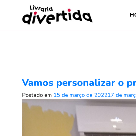
I
r
H
p
a
r
a
o
c
o
n
Vamos personalizar o p
t
e
Postado em
15 de março de 2022
17 de març
ú
d
o