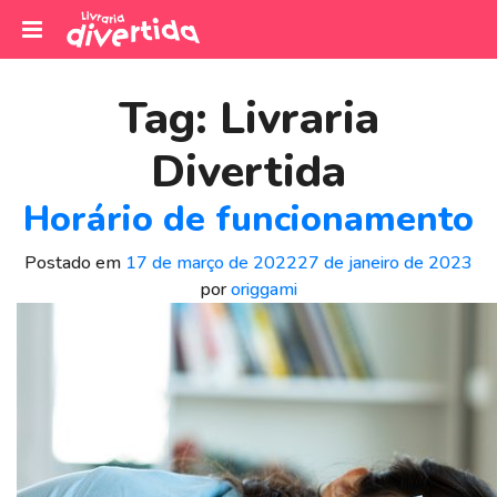
I
r
Tag:
Livraria
p
a
Divertida
r
a
Horário de funcionamento
o
c
Postado em
17 de março de 2022
27 de janeiro de 2023
o
por
origgami
n
t
e
ú
d
o