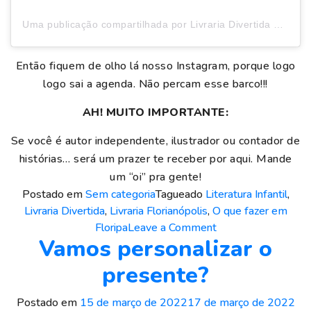
Uma publicação compartilhada por Livraria Divertida – Floripa (@livrariadivertida)
Então fiquem de olho lá nosso Instagram, porque logo
logo sai a agenda. Não percam esse barco!!!
AH! MUITO IMPORTANTE:
Se você é autor independente, ilustrador ou contador de
histórias… será um prazer te receber por aqui. Mande
um “oi” pra gente!
Postado em
Sem categoria
Tagueado
Literatura Infantil
,
Livraria Divertida
,
Livraria Florianópolis
,
O que fazer em
o
Floripa
Leave a Comment
Vamos personalizar o
n
S
presente?
a
l
Postado em
15 de março de 2022
17 de março de 2022
a